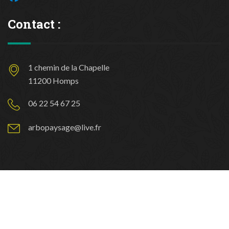
Contact :
1 chemin de la Chapelle
11200 Homps
06 22 54 67 25
arbopaysage@live.fr
© Administré et propulsé par
gtl digital